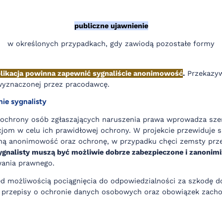
publiczne ujawnienie
w określonych przypadkach, gdy zawiodą pozostałe formy
aplikacja powinna zapewnić sygnaliście anonimowość
.
Przekazyw
wyznaczonej przez pracodawcę.
ie sygnalisty
 ochrony osób zgłaszających naruszenia prawa wprowadza sze
jom w celu ich prawidłowej ochrony. W projekcie przewiduje s
łną anonimowość oraz ochronę, w przypadku chęci zemsty przez
ygnalisty muszą być możliwie dobrze zabezpieczone i zanoni
ania prawnego.
ed możliwością pociągnięcia do odpowiedzialności za szkodę 
, przepisy o ochronie danych osobowych oraz obowiązek zach