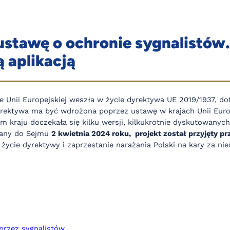
 ustawę o ochronie sygnalistów
 aplikacją
ie Unii Europejskiej weszła w życie dyrektywa UE 2019/1937, d
rektywa ma być wdrożona poprzez ustawę w krajach Unii Europ
 kraju doczekała się kilku wersji, kilkukrotnie dyskutowanych
wany do Sejmu
2 kwietnia 2024 roku, projekt został przyjęty p
 życie dyrektywy i zaprzestanie narażania Polski na kary za ni
przez sygnalistów.