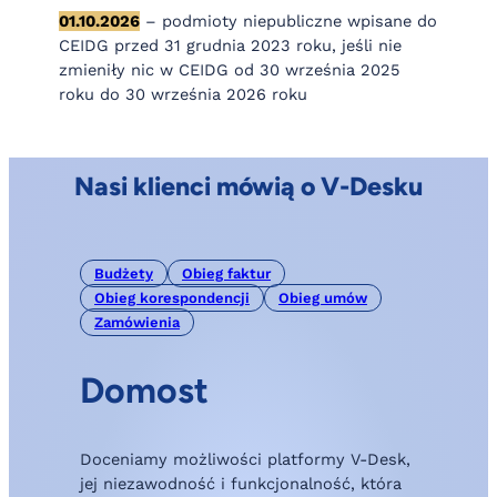
01.10.2026
– podmioty niepubliczne wpisane do
CEIDG przed 31 grudnia 2023 roku, jeśli nie
zmieniły nic w CEIDG od 30 września 2025
roku do 30 września 2026 roku
Nasi klienci mówią o V-Desku
Budżety
Obieg faktur
Obieg korespondencji
Obieg umów
Zamówienia
Domost
Doceniamy możliwości platformy V-Desk,
s
jej niezawodność i funkcjonalność, która
c