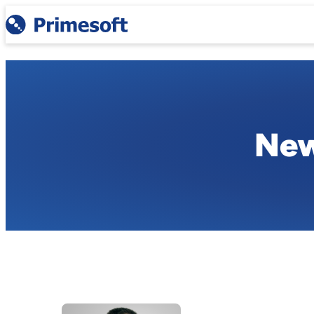
Przejdź
do
treści
New