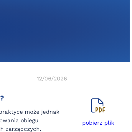
12/06/2026
u?
 praktyce może jednak
kowania obiegu
pobierz plik
ch zarządczych.