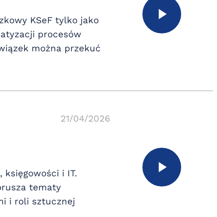
ązkowy KSeF tylko jako
matyzacji procesów
bowiązek można przekuć
21/04/2026
księgowości i IT.
orusza tematy
 i roli sztucznej