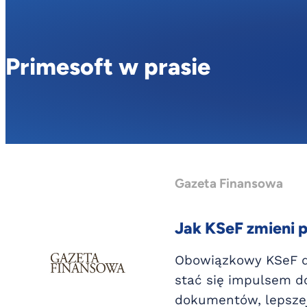
Primesoft w prasie
Gazeta Finansowa
Jak KSeF zmieni 
Obowiązkowy KSeF dl
stać się impulsem d
dokumentów, lepszej