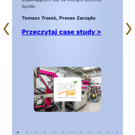
C
Spółki.
w
Tomasz Tramś, Prezes Zarządu
p
o
Przeczytaj case study >
e
s
I