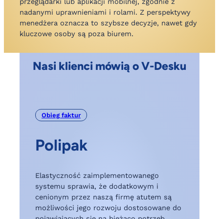
przeglądarki lub aplikacji mobilnej, zgodnie z
nadanymi uprawnieniami i rolami. Z perspektywy
menedżera oznacza to szybsze decyzje, nawet gdy
kluczowe osoby są poza biurem.
Nasi klienci mówią o V-Desku
Obieg faktur
Polipak
Elastyczność zaimplementowanego
„
,
systemu sprawia, że dodatkowym i
p
cenionym przez naszą firmę atutem są
p
możliwości jego rozwoju dostosowane do
i
pojawiających się na bieżąco potrzeb