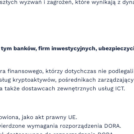
szłych wyzwań i zagrożeń, które wynikają z dyn
ym banków, firm inwestycyjnych, ubezpieczyci
tora finansowego, którzy dotychczas nie podlega
usług kryptoaktywów, pośrednikach zarządzając
a także dostawcach zewnętrznych usług ICT.
owiona, jako akt prawny UE.
twierdzone wymagania rozporządzenia DORA.