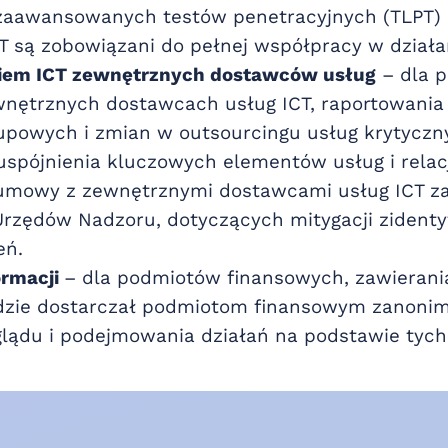
aawansowanych testów penetracyjnych (TLPT) dl
T są zobowiązani do pełnej współpracy w działa
kiem ICT zewnętrznych dostawców usług
– dla p
nętrznych dostawcach usług ICT, raportowania
powych i zmian w outsourcingu usług krytycznyc
uspójnienia kluczowych elementów usług i relac
umowy z zewnętrznymi dostawcami usług ICT zaw
Urzędów Nadzoru, dotyczących mitygacji zidenty
eń.
ormacji
– dla podmiotów finansowych, zawierani
dzie dostarczał podmiotom finansowym zanonim
ądu i podejmowania działań na podstawie tych 