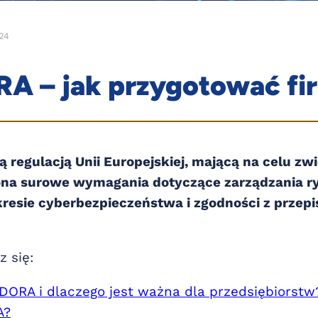
24
A – jak przygotować fi
regulacją Unii Europejskiej, mającą na celu zw
na surowe wymagania dotyczące zarządzania ry
akresie cyberbezpieczeństwa i zgodności z prz
z się:
DORA i dlaczego jest ważna dla przedsiębiorstw
A?