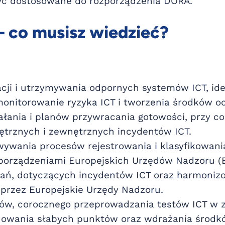
yć dostosowane do rozporządzenia DORA.
 co musisz wiedzieć?
cji i utrzymywania odpornych systemów ICT, ide
monitorowanie ryzyka ICT i tworzenia środków o
iałania i planów przywracania gotowości, przy 
trznych i zewnętrznych incydentów ICT.
ywania procesów rejestrowania i klasyfikowani
zporządzeniami Europejskich Urzędów Nadzoru (E
ań, dotyczących incydentów ICT oraz harmoniz
rzez Europejskie Urzędy Nadzoru.
tów, corocznego przeprowadzania testów ICT w 
liminowania słabych punktów oraz wdrażania śro