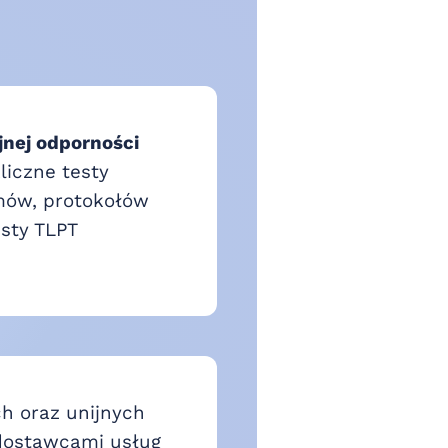
jnej odporności
liczne testy
mów, protokołów
esty TLPT
h oraz unijnych
dostawcami usług