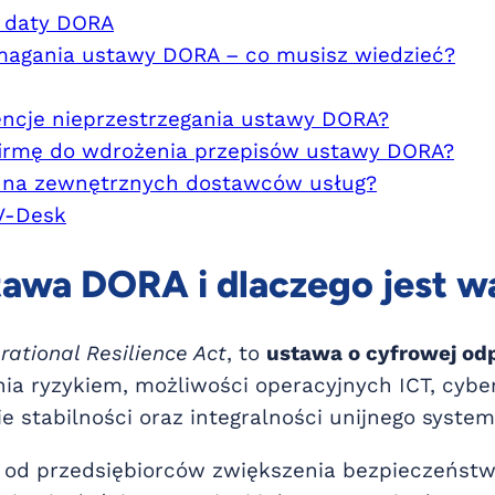
e daty DORA
magania ustawy DORA – co musisz wiedzieć?
ncje nieprzestrzegania ustawy DORA?
firmę do wdrożenia przepisów ustawy DORA?
 na zewnętrznych dostawców usług?
V-Desk
tawa DORA i dlaczego jest w
rational Resilience Act
, to
ustawa o cyfrowej odp
ia ryzykiem, możliwości operacyjnych ICT, cyb
 stabilności oraz integralności unijnego syste
d przedsiębiorców zwiększenia bezpieczeństwa 