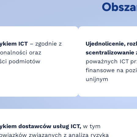
Obsza
zykiem ICT
– zgodnie z
Ujednolicenie, ro
onalności oraz
scentralizowanie
ści podmiotów
poważnych ICT pr
finansowe na poz
unijnym
zykiem dostawców usług ICT,
w tym
owiązków związanych z analizą ryzyka