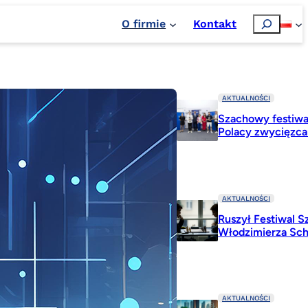
Szukaj
O firmie
Kontakt
AKTUALNOŚCI
Szachowy festiwa
Polacy zwycięzc
AKTUALNOŚCI
Ruszył Festiwal 
Włodzimierza Sc
AKTUALNOŚCI