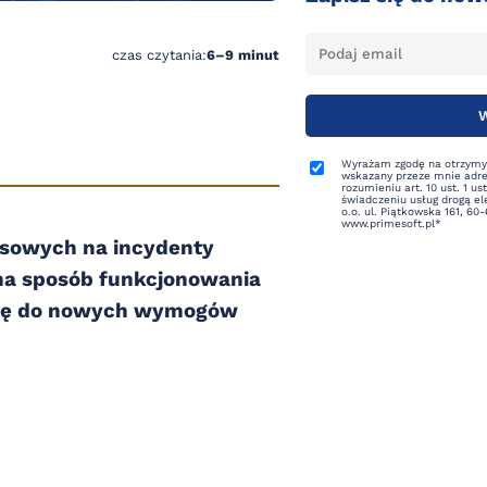
czas czytania:
6–9 minut
Wyrażam zgodę na otrzymyw
wskazany przeze mnie adre
rozumieniu art. 10 ust. 1 us
świadczeniu usług drogą el
o.o. ul. Piątkowska 161, 60
www.primesoft.pl*
ansowych na incydenty
na sposób funkcjonowania
e się do nowych wymogów