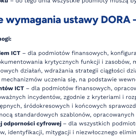
oku
– do tego dnia wszystkie podmioty muszą b
e wymagania ustawy DORA –
ogi:
iem ICT
– dla podmiotów finansowych, konfigura
dokumentowania krytycznych funkcji i zasobów, 
owych działań, wdrażania strategii ciągłości dz
 mechanizmów uczenia się, na podstawie wewnę
ntów ICT
– dla podmiotów finansowych, opracow
oważnych incydentów, zgodnie z kryteriami i ro
tępnych, śródokresowych i końcowych sprawozd
mocą standardowych szablonów, opracowanych p
j odporności cyfrowej
– dla wszystkich podmio
ów, identyfikacji, mitygacji i niezwłocznego e