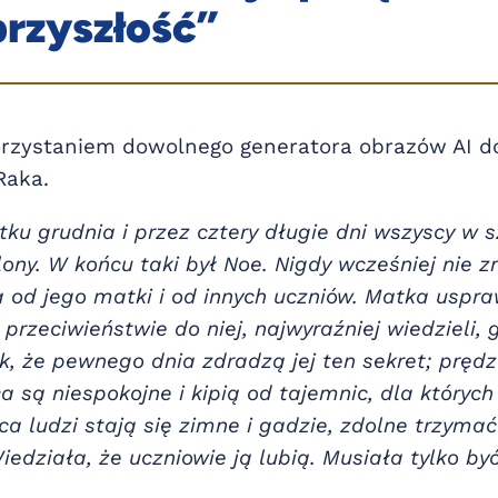
przyszłość”
orzystaniem dowolnego generatora obrazów AI d
Raka.
ku grudnia i przez cztery długie dni wszyscy w sz
ony. W końcu taki był Noe. Nigdy wcześniej nie z
a od jego matki i od innych uczniów. Matka uspr
przeciwieństwie do niej, najwyraźniej wiedzieli, 
, że pewnego dnia zdradzą jej ten sekret; prędze
 są niespokojne i kipią od tajemnic, dla których
rca ludzi stają się zimne i gadzie, zdolne trzyma
iedziała, że uczniowie ją lubią. Musiała tylko być