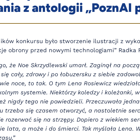
nia z antologii „PoznAI 
ków konkursu było stworzenie ilustracji z wyk
cje obrony przed nowymi technologiami” Radka 
go, że Noe Skrzydlewski umarł. Zaginął na począt
się cały, zdrowy i po łobuzersku z siebie zadowol
dwie noce, to tak. O tym Lena Rosiewicz wiedział
olnym systemie. Niektórzy koledzy i koleżanki, w 
eż nigdy tego nie powiedzieli. Przeczuwała jednak
 trzeba się czasem otworzyć, a nastoletnie serca
ie rozerwać się na strzępy. Dopiero z wiekiem se
ie lata, a może i do śmierci. Tak myślała Lena. W
zasu.”