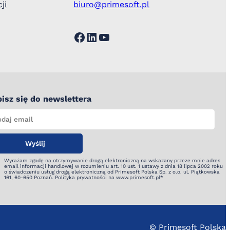
ji
biuro@primesoft.pl
Facebook
LinkedIn
YouTube
isz się do newslettera
Wyrażam zgodę na otrzymywanie drogą elektroniczną na wskazany przeze mnie adres
email informacji handlowej w rozumieniu art. 10 ust. 1 ustawy z dnia 18 lipca 2002 roku
o świadczeniu usług drogą elektroniczną od Primesoft Polska Sp. z o.o. ul. Piątkowska
161, 60-650 Poznań. Polityka prywatności na www.primesoft.pl*
© Primesoft Polska