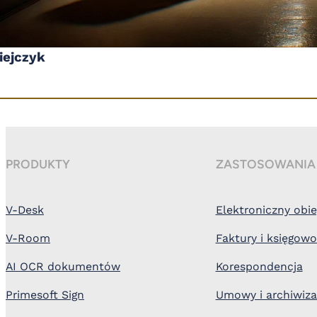
iejczyk
PRODUKTY
ZASTOSOWANIA
V-Desk
Elektroniczny ob
V-Room
Faktury i księgow
AI OCR dokumentów
Korespondencja
Primesoft Sign
Umowy i archiwiza