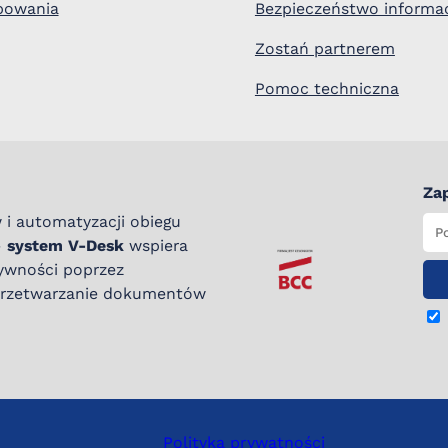
bowania
Bezpieczeństwo informac
Zostań partnerem
Pomoc techniczna
Zap
 i automatyzacji obiegu
–
system V-Desk
wspiera
tywności poprzez
 przetwarzanie dokumentów
Polityka prywatności