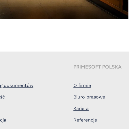
PRIMESOFT POLSKA
ieg dokumentów
O firmie
ość
Biuro prasowe
Kariera
cja
Referencje