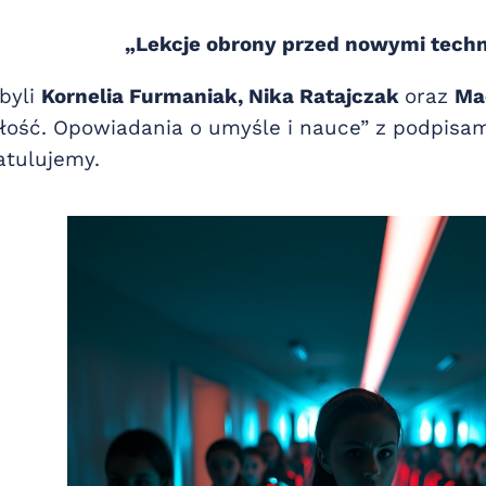
„Lekcje obrony przed nowymi tech
byli
Kornelia Furmaniak, Nika Ratajczak
oraz
Ma
ość. Opowiadania o umyśle i nauce” z podpisam
atulujemy.