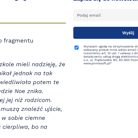
o fragmentu
Wyrażam zgodę na otrzymywanie dro
wskazany przeze mnie adres email 
rozumieniu art. 10 ust. 1 ustawy z dn
świadczeniu usług drogą elektronicz
o.o. ul. Piątkowska 161, 60-650 Poz
kole mieli nadzieję, że
www.primesoft.pl*
nikał jednak na tak
awiedliwiała potem te
gdzie Noe znika.
j jej niż rodzicom.
 muszą znaleźć ujście,
ć w sobie ciemne
 cierpliwa, bo na