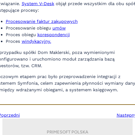
związanie.
System V-Desk
objął przede wszystkim dla obu spó
stępujące procesy:
Procesowanie faktur zakupowych
Procesowanie obiegu
umów
Proces obiegu
korespondencji
Proces
windykacyjny.
przypadku spółki Dom Maklerski, poza wymienionymi
onfigurowano i uruchomiono moduł zarządzania bazą
westorów, tzw. CRM.
uczowym etapem prac było przeprowadzenie integracji z
stemem Symfonia, celem zapewnienia płynności wymiany dan
między wdrażanymi obiegami, a systemem księgowym.
Poprzedni
Następn
PRIMESOFT POLSKA