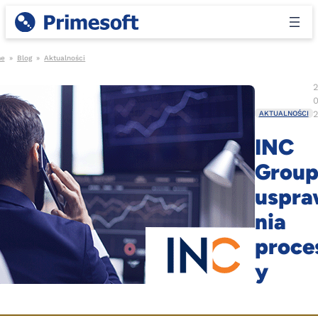
e
»
Blog
»
Aktualności
2
0
2
AKTUALNOŚCI
INC
Grou
uspr
nia
proce
y