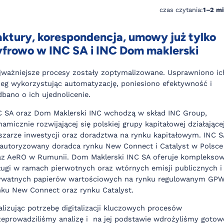
czas czytania:
1–2 m
aktury, korespondencja, umowy już tylko
yfrowo w INC SA i INC Dom maklerski
jważniejsze procesy zostały zoptymalizowane. Usprawniono ic
ieg wykorzystując automatyzację, poniesiono efektywność i
dbano o ich ujednolicenie.
C SA oraz Dom Maklerski INC wchodzą w skład INC Group,
amicznie rozwijającej się polskiej grupy kapitałowej działające
szarze inwestycji oraz doradztwa na rynku kapitałowym. INC S
 autoryzowany doradca rynku New Connect i Catalyst w Polsce
az AeRO w Rumunii. Dom Maklerski INC SA oferuje komplekso
ługi w ramach pierwotnych oraz wtórnych emisji publicznych i
ywatnych papierów wartościowych na rynku regulowanym GPW
nku New Connect oraz rynku Catalyst.
alizując potrzebę digitalizacji kluczowych procesów
zeprowadziliśmy analizę i na jej podstawie wdrożyliśmy gotow