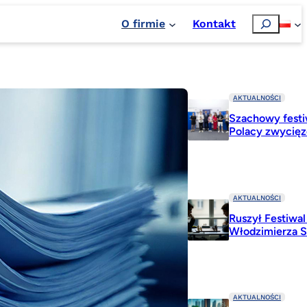
Szukaj
O firmie
Kontakt
AKTUALNOŚCI
Szachowy festi
Polacy zwycię
AKTUALNOŚCI
Ruszył Festiwa
Włodzimierza 
AKTUALNOŚCI