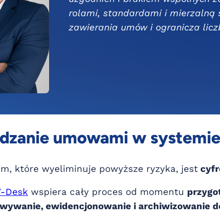
rolami, standardami i mierzalną 
zawierania umów i ogranicza licz
ądzanie umowami w systemi
, które wyeliminuje powyższe ryzyka, jest
cyfr
V-Desk
wspiera cały proces od momentu
przygot
wywanie, ewidencjonowanie i archiwizowanie 