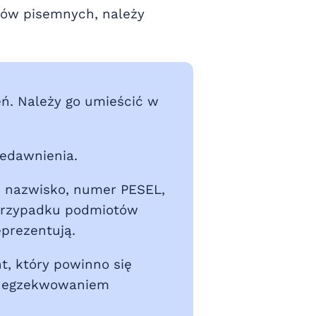
mów pisemnych, należy
eń. Należy go umieścić w
edawnienia.
, nazwisko, numer PESEL,
 przypadku podmiotów
eprezentują.
t, który powinno się
 z egzekwowaniem