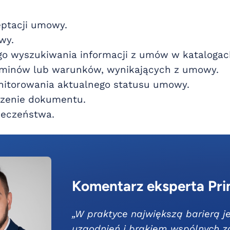
eptacji umowy.
wy.
o wyszukiwania informacji z umów w katalogach
rminów lub warunków, wynikających z umowy.
nitorowania aktualnego statusu umowy.
czenie dokumentu.
ieczeństwa.
Komentarz eksperta Pri
„W praktyce największą barierą 
uzgodnień i brakiem wspólnych z