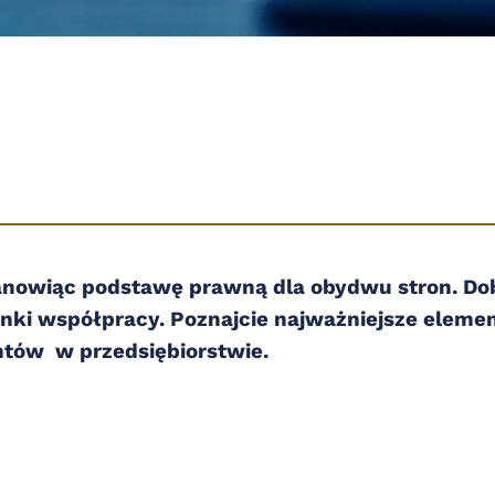
stanowiąc podstawę prawną dla obydwu stron. D
runki współpracy. Poznajcie najważniejsze eleme
ntów w przedsiębiorstwie.