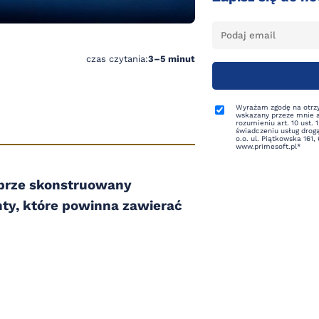
czas czytania:
3–5 minut
Wyrażam zgodę na otrz
wskazany przeze mnie a
rozumieniu art. 10 ust. 
świadczeniu usług drogą
o.o. ul. Piątkowska 161
www.primesoft.pl*
obrze skonstruowany
nty, które powinna zawierać