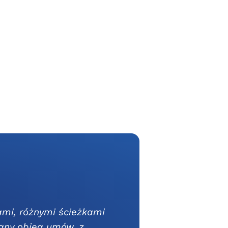
mi, różnymi ścieżkami
wany obieg umów, z