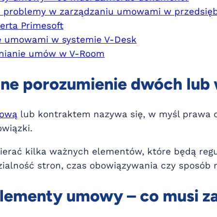
ze problemy w zarządzaniu umowami w przedsięb
erta Primesoft
e umowami w systemie V-Desk
pnianie umów w V-Room
e porozumienie dwóch lub w
ową
lub kontraktem nazywa się, w myśl prawa cy
wiązki.
erać kilka ważnych elementów, które będą regu
ialność stron, czas obowiązywania czy sposób r
lementy umowy – co musi z