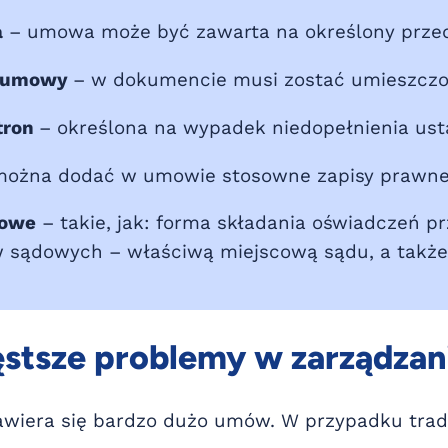
a
– umowa może być zawarta na określony przedz
a umowy
– w dokumencie musi zostać umieszczon
tron
– określona na wypadek niedopełnienia ust
ożna dodać w umowie stosowne zapisy prawne, 
cowe
– takie, jak: forma składania oświadczeń 
 sądowych – właściwą miejscową sądu, a także
zęstsze problemy w zarządza
wiera się bardzo dużo umów. W przypadku trady