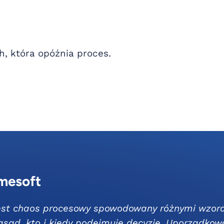
, która opóźnia proces.
mesoft
jest chaos procesowy spowodowany różnymi wzora
asad, kto i kiedy podejmuje decyzje. Uporządko