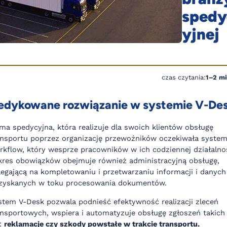
spedy
yjnej
czas czytania:
1–2 m
edykowane rozwiązanie w systemie V-De
rma spedycyjna, która realizuje dla swoich klientów obsługę
ansportu poprzez organizację przewoźników oczekiwała syste
rkflow, który wesprze pracowników w ich codziennej działalnoś
kres obowiązków obejmuje również administracyjną obsługę,
legającą na kompletowaniu i przetwarzaniu informacji i danych
zyskanych w toku procesowania dokumentów.
stem V-Desk pozwala podnieść efektywność realizacji zleceń
ansportowych, wspiera i automatyzuje obsługę zgłoszeń takich
k:
reklamacje czy szkody powstałe w trakcie transportu.