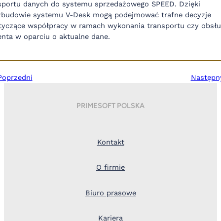
sportu danych do systemu sprzedażowego SPEED. Dzięki
zbudowie systemu V-Desk mogą podejmować trafne decyzje
tyczące współpracy w ramach wykonania transportu czy obsłu
ienta w oparciu o aktualne dane.
Poprzedni
Następn
PRIMESOFT POLSKA
Kontakt
O firmie
Biuro prasowe
Kariera