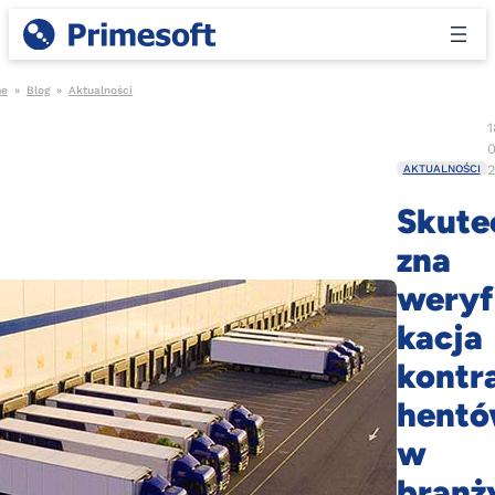
e
»
Blog
»
Aktualności
1
2
AKTUALNOŚCI
Skute
zna
weryf
kacja
kontr
hent
w
branż