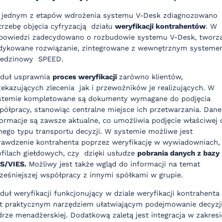
 jednym z etapów wdrożenia systemu V-Desk zdiagnozowano
trzebę objęcia cyfryzacją działu
weryfikacji kontrahentów
. W
powiedzi zadecydowano o rozbudowie systemu V-Desk, tworz
dykowane rozwiązanie, zintegrowane z wewnętrznym system
iedzinowy SPEED.
duł usprawnia
proces weryfikacji
zarówno klientów,
zekazujących zlecenia jak i przewoźników je realizujących. W
stemie kompletowane są dokumenty wymagane do podjęcia
półpracy, stanowiąc centralne miejsce ich przetwarzania. Dane
formacje są zawsze aktualne, co umożliwia podjęcie właściwej 
nego typu transportu decyzji. W systemie możliwe jest
rawdzenie kontrahenta poprzez weryfikację w wywiadowniach,
ofilach giełdowych, czy dzięki usłudze
pobrania danych z bazy
S/VIES.
Możliwy jest także wgląd do informacji na temat
ześniejszej współpracy z innymi spółkami w grupie.
duł weryfikacji funkcjonujący w dziale weryfikacji kontrahenta
st praktycznym narzędziem ułatwiającym podejmowanie decyzj
drze menadżerskiej. Dodatkową zaletą jest integracja w zakresi