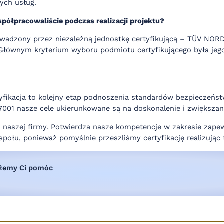
ych usług.
spółpracowaliście podczas realizacji projektu?
rowadzony przez niezależną jednostkę certyfikującą – TÜV NO
 Głównym kryterium wyboru podmiotu certyfikującego była jego
yfikacja to kolejny etap podnoszenia standardów bezpieczeństw
001 nasze cele ukierunkowane są na doskonalenie i zwiększan
i naszej firmy. Potwierdza nasze kompetencje w zakresie zape
połu, ponieważ pomyślnie przeszliśmy certyfikację realizują
ożemy Ci pomóc