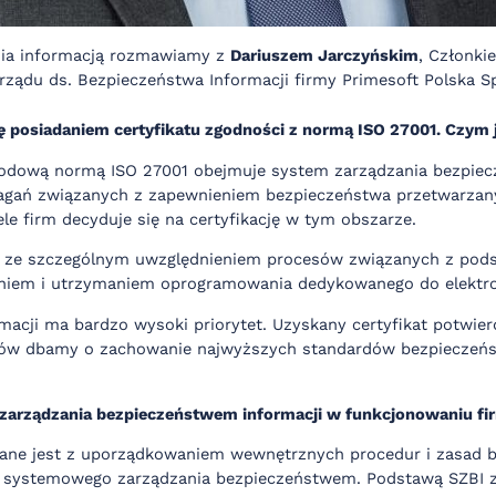
nia informacją rozmawiamy z
Dariuszem Jarczyńskim
, Członki
ądu ds. Bezpieczeństwa Informacji firmy Primesoft Polska Sp
ę posiadaniem certyfikatu zgodności z normą ISO 27001. Czym j
rodową normą ISO 27001 obejmuje system zarządzania bezpiec
magań związanych z zapewnieniem bezpieczeństwa przetwarzan
le firm decyduje się na certyfikację w tym obszarze.
ję, ze szczególnym uwzględnieniem procesów związanych z pods
aniem i utrzymaniem oprogramowania dedykowanego do elektro
macji ma bardzo wysoki priorytet. Uzyskany certyfikat potwier
ntów dbamy o zachowanie najwyższych standardów bezpieczeń
.
zarządzania bezpieczeństwem informacji w funkcjonowaniu fi
zane jest z uporządkowaniem wewnętrznych procedur i zasad
k systemowego zarządzania bezpieczeństwem. Podstawą SZBI z