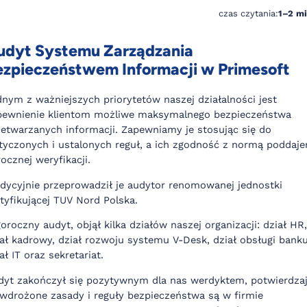
czas czytania:
1–2 m
udyt Systemu Zarządzania
ezpieczeństwem Informacji w Primesoft
dnym z ważniejszych priorytetów naszej działalności jest
pewnienie klientom możliwe maksymalnego bezpieczeństwa
zetwarzanych informacji. Zapewniamy je stosując się do
tyczonych i ustalonych reguł, a ich zgodność z normą poddaj
ocznej weryfikacji.
adycyjnie przeprowadził je audytor renomowanej jednostki
tyfikującej TUV Nord Polska.
oroczny audyt, objął kilka działów naszej organizacji: dział HR,
ał kadrowy, dział rozwoju systemu V-Desk, dział obsługi banku
ał IT oraz sekretariat.
dyt zakończył się pozytywnym dla nas werdyktem, potwierdzaj
 wdrożone zasady i reguły bezpieczeństwa są w firmie