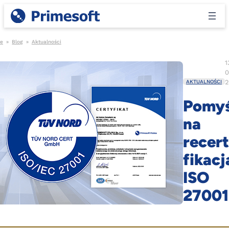
e
»
Blog
»
Aktualności
1
0
2
AKTUALNOŚCI
Pomyś
na
recer
fikacj
ISO
27001