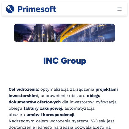
Przejdź
do
treści
INC Group
Cel wdrożenia:
optymalizacja zarządzania
projektami
inwestorskim
i, usprawnienie obszaru
obiegu
dokumentów ofertowych
dla inwestorów, cyfryzacja
obiegu
faktury zakupowej
, automatyzacja
obszaru
umów i korespondencji
.
Nadrzędnym celem wdrożenia systemu V-Desk jest
dostarczenie jednego narzędzia pozwalającego na