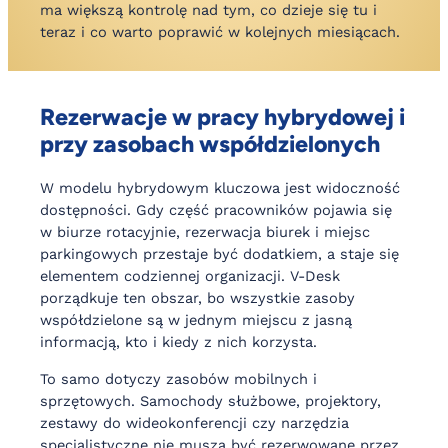
ma większą kontrolę nad tym, co dzieje się tu i
teraz i co warto poprawić w kolejnych miesiącach.
Rezerwacje w pracy hybrydowej i
przy zasobach współdzielonych
W modelu hybrydowym kluczowa jest widoczność
dostępności. Gdy część pracowników pojawia się
w biurze rotacyjnie, rezerwacja biurek i miejsc
parkingowych przestaje być dodatkiem, a staje się
elementem codziennej organizacji. V-Desk
porządkuje ten obszar, bo wszystkie zasoby
współdzielone są w jednym miejscu z jasną
informacją, kto i kiedy z nich korzysta.
To samo dotyczy zasobów mobilnych i
sprzętowych. Samochody służbowe, projektory,
zestawy do wideokonferencji czy narzędzia
specjalistyczne nie muszą być rezerwowane przez