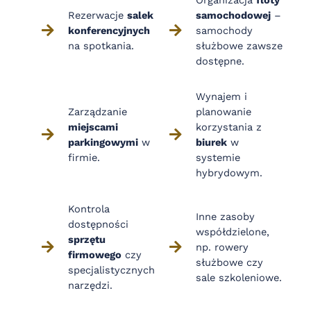
Organizacja
floty
Rezerwacje
salek
samochodowej
–
konferencyjnych
samochody
na spotkania.
służbowe zawsze
dostępne.
Wynajem i
Zarządzanie
planowanie
miejscami
korzystania z
parkingowymi
w
biurek
w
firmie.
systemie
hybrydowym.
Kontrola
Inne zasoby
dostępności
współdzielone,
sprzętu
np. rowery
firmowego
czy
służbowe czy
specjalistycznych
sale szkoleniowe.
narzędzi.