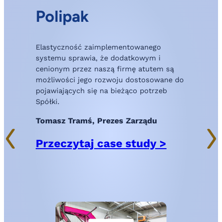
Polipak
„
Elastyczność zaimplementowanego
k
systemu sprawia, że dodatkowym i
P
cenionym przez naszą firmę atutem są
w
możliwości jego rozwoju dostosowane do
s
pojawiających się na bieżąco potrzeb
Spółki.
i
u
Tomasz Tramś, Prezes Zarządu
i
W
Przeczytaj case study >
z
d
n