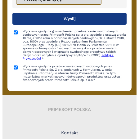
Wyrażam zgodę na gromadzenie i przetwarzanie moich danych
osobowych przez Primesoft Polska sp. z o.o. zgodnie z ustawą z dnia
10 maja 2018 roku o ochronie danych osobowych (Dz. Ustaw z 2018,
poz. 1000) oraz zgodnie z Rozporządzeniem Parlamentu
Europejskiego i Rady (UE) 2016/679 z dnia 27 kwietnia 2016 r. w
sprawie ochrony osób fizycznych w związku z przetwarzaniem
danych osobowych i w sprawie swobodnego przepływu takich
danych oraz uchylenia dyrektywy 95/46/WE (RODO).
Polityka
Prywatności
*
Wyrażam zgodę na przetwarzanie danych osobowych przez
Primesoft Polska Sp. Z o.o. podanych w formularzu, w celu
uzyskania informacji o ofercie firmy Primesoft Polska, w tym
materiałów marketingowych dotyczących produktów oraz usług
świadczonych przez Primesoft Polska sp. z o.o.*
PRIMESOFT POLSKA
Kontakt