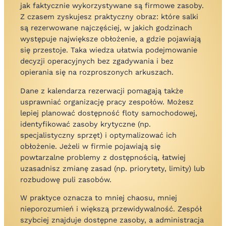
jak faktycznie wykorzystywane są firmowe zasoby.
Z czasem zyskujesz praktyczny obraz: które salki
są rezerwowane najczęściej, w jakich godzinach
występuje największe obłożenie, a gdzie pojawiają
się przestoje. Taka wiedza ułatwia podejmowanie
decyzji operacyjnych bez zgadywania i bez
opierania się na rozproszonych arkuszach.
Dane z kalendarza rezerwacji pomagają także
usprawniać organizację pracy zespołów. Możesz
lepiej planować dostępność floty samochodowej,
identyfikować zasoby krytyczne (np.
specjalistyczny sprzęt) i optymalizować ich
obłożenie. Jeżeli w firmie pojawiają się
powtarzalne problemy z dostępnością, łatwiej
uzasadnisz zmianę zasad (np. priorytety, limity) lub
rozbudowę puli zasobów.
W praktyce oznacza to mniej chaosu, mniej
nieporozumień i większą przewidywalność. Zespół
szybciej znajduje dostępne zasoby, a administracja