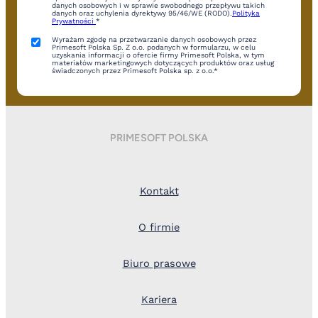
danych osobowych i w sprawie swobodnego przepływu takich
danych oraz uchylenia dyrektywy 95/46/WE (RODO).
Polityka
Prywatności
*
Wyrażam zgodę na przetwarzanie danych osobowych przez
Primesoft Polska Sp. Z o.o. podanych w formularzu, w celu
uzyskania informacji o ofercie firmy Primesoft Polska, w tym
materiałów marketingowych dotyczących produktów oraz usług
świadczonych przez Primesoft Polska sp. z o.o.*
PRIMESOFT POLSKA
Kontakt
O firmie
Biuro prasowe
Kariera