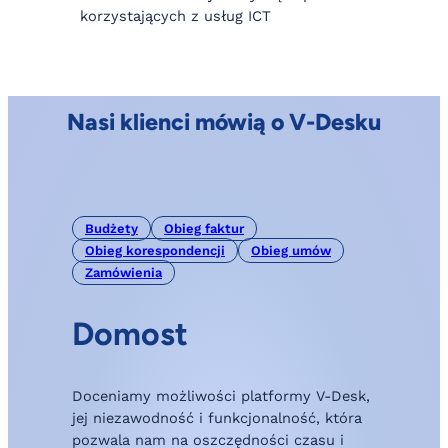
korzystających z usług ICT
Nasi klienci mówią o V-Desku
Budżety
Obieg faktur
Obieg korespondencji
Obieg umów
Zamówienia
Domost
„
Doceniamy możliwości platformy V-Desk,
S
jej niezawodność i funkcjonalność, która
o
pozwala nam na oszczędności czasu i
V