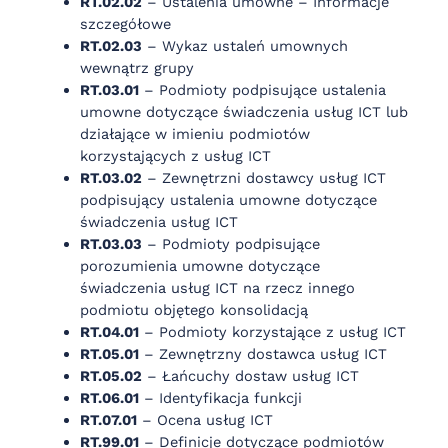
RT.02.02
– Ustalenia umowne – Informacje
szczegółowe
RT.02.03
– Wykaz ustaleń umownych
wewnątrz grupy
RT.03.01
– Podmioty podpisujące ustalenia
umowne dotyczące świadczenia usług ICT lub
działające w imieniu podmiotów
korzystających z usług ICT
RT.03.02
– Zewnętrzni dostawcy usług ICT
podpisujący ustalenia umowne dotyczące
świadczenia usług ICT
RT.03.03
– Podmioty podpisujące
porozumienia umowne dotyczące
świadczenia usług ICT na rzecz innego
podmiotu objętego konsolidacją
RT.04.01
– Podmioty korzystające z usług ICT
RT.05.01
– Zewnętrzny dostawca usług ICT
RT.05.02
– Łańcuchy dostaw usług ICT
RT.06.01
– Identyfikacja funkcji
RT.07.01
– Ocena usług ICT
RT.99.01
– Definicje dotyczące podmiotów