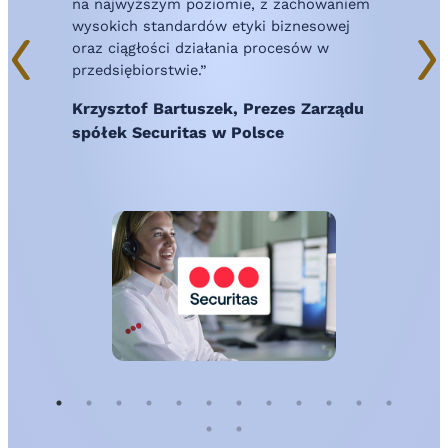
na najwyższym poziomie, z zachowaniem
U
wysokich standardów etyki biznesowej
z
oraz ciągłości działania procesów w
d
przedsiębiorstwie.”
z
k
Krzysztof Bartuszek, Prezes Zarządu
z
spółek Securitas w Polsce
L