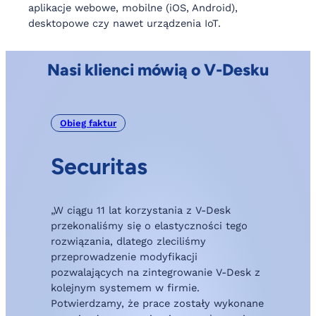
aplikacje webowe, mobilne (iOS, Android),
desktopowe czy nawet urządzenia IoT.
Nasi klienci mówią o V-Desku
Obieg faktur
Securitas
„
„W ciągu 11 lat korzystania z V-Desk
r
przekonaliśmy się o elastyczności tego
n
rozwiązania, dlatego zleciliśmy
k
przeprowadzenie modyfikacji
e
pozwalających na zintegrowanie V-Desk z
d
kolejnym systemem w firmie.
a
Potwierdzamy, że prace zostały wykonane
i