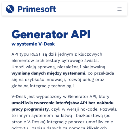
Przejdź
do
treści
Generator API
w systemie V-Desk
API typu REST są dziś jednym z kluczowych
elementów architektury cyfrowego świata.
Umożliwiają sprawną, niezależną i skalowalną
wymianę danych między systemami
, co przekłada
się na szybkość innowacji, rozwój usług oraz
globalną integrację technologii.
V-Desk jest wyposażony w Generator API, który
umożliwia tworzenie interfejsów API bez nakładu
pracy programisty
, czyli w wersji no-code. Pozwala
to innym systemom na łatwą i bezkosztową (po
stronie V-Deska) integrację poprzez umożliwienie
odczytu i zapisu danych za pomocą klikalnych