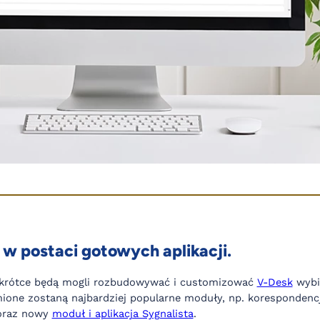
 w postaci gotowych aplikacji.
krótce będą mogli rozbudowywać i customizować
V-Desk
wybie
mione zostaną najbardziej popularne moduły, np. korespondenc
 oraz nowy
moduł i aplikacja Sygnalista
.