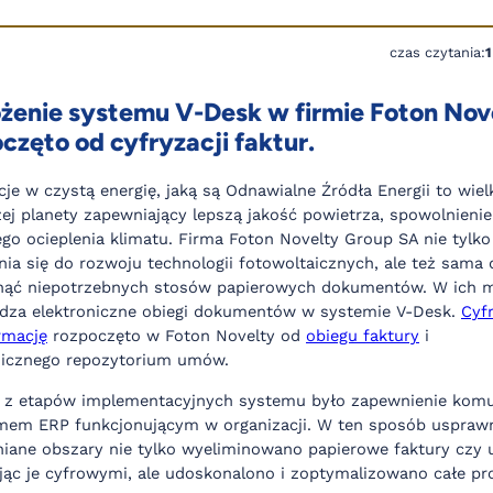
czas czytania:
żenie systemu V-Desk w firmie Foton Nov
częto od cyfryzacji faktur.
cje w czystą energię, jaką są Odnawialne Źródła Energii to wiel
zej planety zapewniający lepszą jakość powietrza, spowolnienie
ego ocieplenia klimatu. Firma Foton Novelty Group SA nie tylko
nia się do rozwoju technologii fotowoltaicznych, ale też sama 
nąć niepotrzebnych stosów papierowych dokumentów. W ich m
za elektroniczne obiegi dokumentów w systemie V-Desk.
Cyf
rmację
rozpoczęto w Foton Novelty od
obiegu faktury
i
nicznego repozytorium umów.
z etapów implementacyjnych systemu było zapewnienie komu
mem ERP funkcjonującym w organizacji. W ten sposób usprawn
ane obszary nie tylko wyeliminowano papierowe faktury czy
jąc je cyfrowymi, ale udoskonalono i zoptymalizowano całe pr