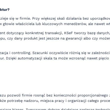
aktur?
ieje się w firmie. Przy większej skali działania bez uporządk
w głowie właściciela lub kluczowych menedżerów, ale nawet wt
ent dotyczący konkretnej transakcji, KSeF tworzy bazę danych
upu, czy dany produkt jest jeszcze na gwarancji albo czy moż
ja i controlling. Szacunki oczywiście różnią się w zależności
ur. Dzięki automatyzacji skala ta może wzrosnąć nawet pięcio 
szu pozwoli firmie rosnąć bez konieczności proporcjonalnego 
że potrzebę nadzoru, miejsca pracy i organizacji całego proce
erające biznes. Tymczasem dobrze działające zaplecze techno