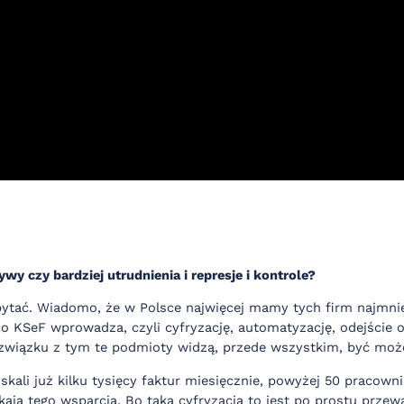
wy czy bardziej utrudnienia i represje i kontrole?
 zapytać. Wiadomo, że w Polsce najwięcej mamy tych firm najmn
co KSeF wprowadza, czyli cyfryzację, automatyzację, odejście 
W związku z tym te podmioty widzą, przede wszystkim, być może
skali już kilku tysięcy faktur miesięcznie, powyżej 50 pracowni
szukają tego wsparcia. Bo taka cyfryzacja to jest po prostu pr