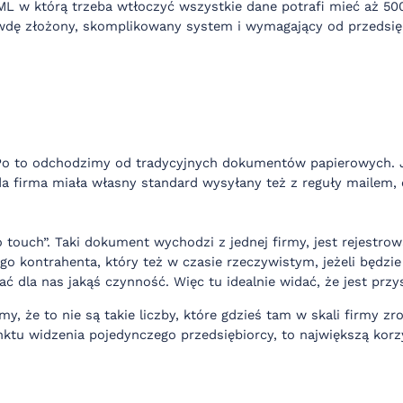
XML w którą trzeba wtłoczyć wszystkie dane potrafi mieć aż 50
awdę złożony, skomplikowany system i wymagający od przedsiębi
. Po to odchodzimy od tradycyjnych dokumentów papierowych. J
a firma miała własny standard wysyłany też z reguły mailem, c
 touch”. Taki dokument wychodzi z jednej firmy, jest rejestro
go kontrahenta, który też w czasie rzeczywistym, jeżeli będzie
 dla nas jakąś czynność. Więc tu idealnie widać, że jest przy
 że to nie są takie liczby, które gdzieś tam w skali firmy zr
 widzenia pojedynczego przedsiębiorcy, to największą korzy