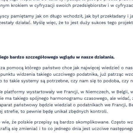
nym krokiem w cyfryzacji swoich przedsiębiorstw i w cyfryzacji
scy pamiętamy jak on długo wchodził, jak był przekładany i j
estały działać. Myślę więc, że to jest duży sukces tego proje
takiego bardzo szczegółowego wglądu w nasze działania.
za pomocą którego państwo chce jak najwięcej wiedzieć o nas, 
 punktu widzenia takiego uczciwego podatnika, już patrząc wzo
no to takie systemy są potrzebne, czy nam się to podoba, czy 
e platformy wystartowały we Francji, w Niemczech, w Belgii, w
 nie ma takiego spójnego harmonogramu czasowego, ale widać, ż
aparat państwowy będzie wiedział o podatnikach we Francji, Be
j strefie, to pewnie będę unikał zbędnych kontroli.
le wie, że polskie przepisy są bardzo skomplikowane. Często w
trafią się zmieniać i to co jednego dnia jest uczciwe następne