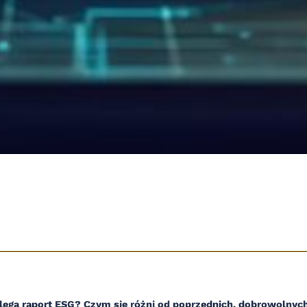
ega raport ESG? Czym się różni od poprzednich, dobrowolnych