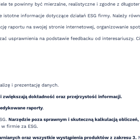
Cele te powinny być mierzalne, realistyczne i zgodne z długot
e istotne informacje dotyczące działań ESG firmy. Należy równi
ację raportu na swojej stronie internetowej, organizowanie s
dzać usprawnienia na podstawie feedbacku od interesariuszy.
lizę i prezentację danych.
zwiększają dokładność oraz przejrzystość informacji.
edykowane raporty
.
ESG.
Narzędzie poza sprawnym i skuteczną kalkulacją obliczeń
 w firmie za ESG.
larnianych oraz wszystkie wystąpienia produktów z zakresu 3.
N