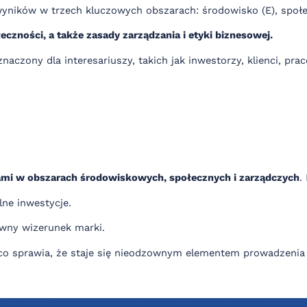
i wyników w trzech kluczowych obszarach: środowisko (E), społe
czności, a także zasady zarządzania i etyki biznesowej.
eznaczony dla interesariuszy, takich jak inwestorzy, klienci,
iami w obszarach środowiskowych, społecznych i zarządczych
.
ne inwestycje.
tywny wizerunek marki.
co sprawia, że staje się nieodzownym elementem prowadzeni