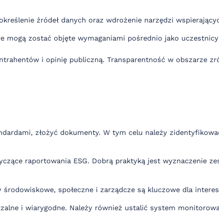
kreślenie źródeł danych oraz wdrożenie narzędzi wspierającyc
e mogą zostać objęte wymaganiami pośrednio jako uczestnicy
ontrahentów i opinię publiczną. Transparentność w obszarze z
rdami, złożyć dokumenty. W tym celu należy zidentyfikować z
otyczące raportowania ESG. Dobrą praktyką jest wyznaczenie ze
środowiskowe, społeczne i zarządcze są kluczowe dla interesari
zalne i wiarygodne. Należy również ustalić system monitorowani