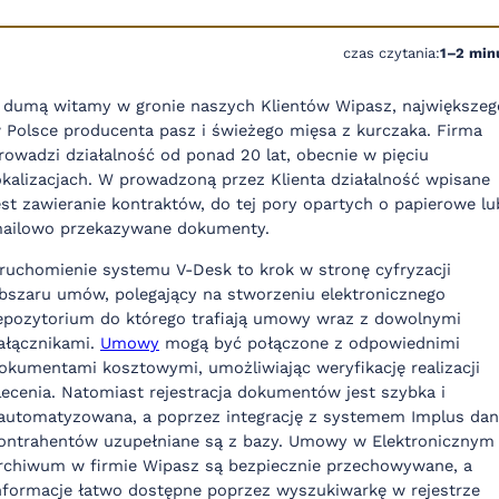
czas czytania:
1–2 min
 dumą witamy w gronie naszych Klientów Wipasz, największeg
 Polsce producenta pasz i świeżego mięsa z kurczaka. Firma
rowadzi działalność od ponad 20 lat, obecnie w pięciu
okalizacjach. W prowadzoną przez Klienta działalność wpisane
est zawieranie kontraktów, do tej pory opartych o papierowe lu
ailowo przekazywane dokumenty.
ruchomienie systemu V-Desk to krok w stronę cyfryzacji
bszaru umów, polegający na stworzeniu elektronicznego
epozytorium do którego trafiają umowy wraz z dowolnymi
ałącznikami.
Umowy
mogą być połączone z odpowiednimi
okumentami kosztowymi, umożliwiając weryfikację realizacji
lecenia. Natomiast rejestracja dokumentów jest szybka i
automatyzowana, a poprzez integrację z systemem Implus da
ontrahentów uzupełniane są z bazy. Umowy w Elektronicznym
rchiwum w firmie Wipasz są bezpiecznie przechowywane, a
nformacje łatwo dostępne poprzez wyszukiwarkę w rejestrze