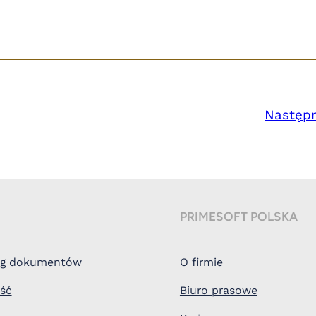
Następ
PRIMESOFT POLSKA
ieg dokumentów
O firmie
ość
Biuro prasowe