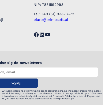
NIP: 7831592998
Tel: +48 (61) 833-17-72
ji
biuro@primesoft.pl
Facebook
LinkedIn
YouTube
isz się do newslettera
Wyrażam zgodę na otrzymywanie drogą elektroniczną na wskazany przeze mnie adres
email informacji handlowej w rozumieniu art. 10 ust. 1 ustawy z dnia 18 lipca 2002 roku
o świadczeniu usług drogą elektroniczną od Primesoft Polska Sp. z o.o. ul. Piątkowska
161, 60-650 Poznań. Polityka prywatności na www.primesoft.pl*