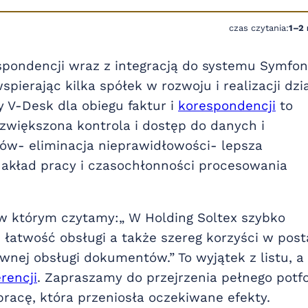
czas czytania:
1–2
spondencji wraz z integracją do systemu Symfon
spierając kilka spółek w rozwoju i realizacji dzi
 V-Desk dla obiegu faktur i
korespondencji
to
większona kontrola i dostęp do danych i
sów- eliminacja nieprawidłowości- lepsza
akład pracy i czasochłonności procesowania
 w którym czytamy:„ W Holding Soltex szybko
 łatwość obsługi a także szereg korzyści w post
awnej obsługi dokumentów.” To wyjątek z listu, a
erencji
. Zapraszamy do przejrzenia pełnego potfo
racę, która przeniosła oczekiwane efekty.