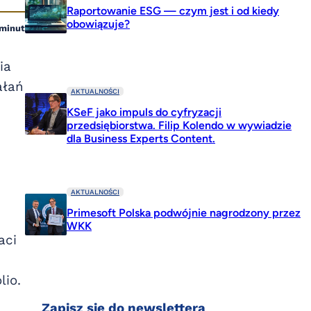
Raportowanie ESG — czym jest i od kiedy
obowiązuje?
 minut
ia
ałań
AKTUALNOŚCI
KSeF jako impuls do cyfryzacji
przedsiębiorstwa. Filip Kolendo w wywiadzie
dla Business Experts Content.
AKTUALNOŚCI
Primesoft Polska podwójnie nagrodzony przez
WKK
aci
lio.
Zapisz się do newslettera