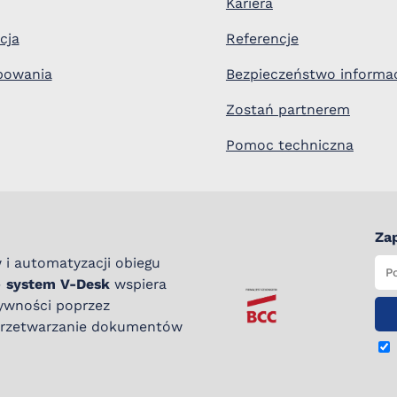
Kariera
cja
Referencje
bowania
Bezpieczeństwo informac
Zostań partnerem
Pomoc techniczna
Zap
 i automatyzacji obiegu
–
system V-Desk
wspiera
tywności poprzez
 przetwarzanie dokumentów