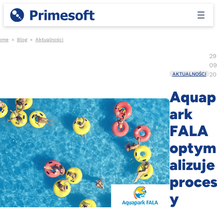
ome
»
Blog
»
Aktualności
29
09
20
AKTUALNOŚCI
Aquap
ark
FALA
optym
alizuje
proce
y