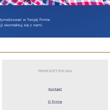
tymalizować w Twojej firmie.
ji skontaktuj się z nami.
PRIMESOFT POLSKA
Kontakt
O firmie