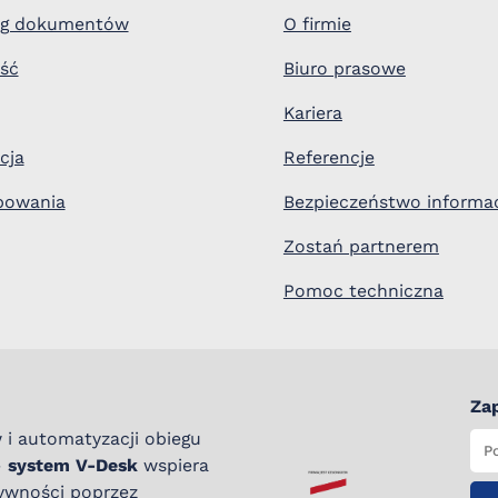
ieg dokumentów
O firmie
ość
Biuro prasowe
Kariera
cja
Referencje
bowania
Bezpieczeństwo informac
Zostań partnerem
Pomoc techniczna
Zap
 i automatyzacji obiegu
–
system V-Desk
wspiera
tywności poprzez