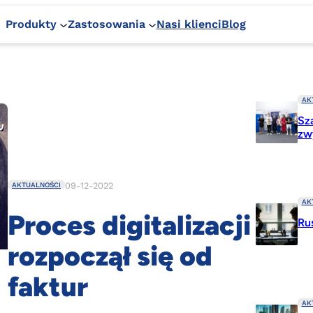
Produkty
Zastosowania
Nasi klienci
Blog
AK
Sz
zw
09-12-2022
AKTUALNOŚCI
AK
Proces digitalizacji
Ru
rozpoczął się od
faktur
AK