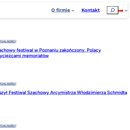
Szukaj
O firmie
Kontakt
TUALNOŚCI
achowy festiwal w Poznaniu zakończony. Polacy
ycięzcami memoriałów
TUALNOŚCI
szył Festiwal Szachowy Arcymistrza Włodzimierza Schmidta
TUALNOŚCI