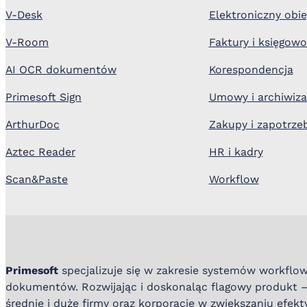
V-Desk
Elektroniczny ob
V-Room
Faktury i księgow
AI OCR dokumentów
Korespondencja
Primesoft Sign
Umowy i archiwiza
ArthurDoc
Zakupy i zapotrze
Aztec Reader
HR i kadry
Scan&Paste
Workflow
Primesoft
specjalizuje się w zakresie systemów workflow
dokumentów. Rozwijając i doskonaląc flagowy produkt 
średnie i duże firmy oraz korporacje w zwiększaniu efek