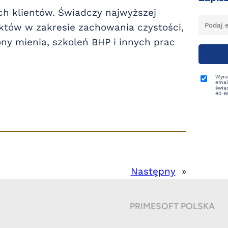
ch klientów. Świadczy najwyższej
któw w zakresie zachowania czystości,
ony mienia, szkoleń BHP i innych prac
Wyra
email
świad
60-6
Następny
»
PRIMESOFT POLSKA