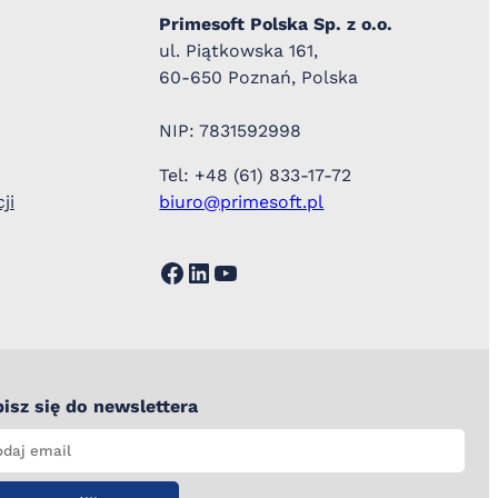
Primesoft Polska Sp. z o.o.
ul. Piątkowska 161,
60-650 Poznań, Polska
NIP: 7831592998
Tel: +48 (61) 833-17-72
ji
biuro@primesoft.pl
Facebook
LinkedIn
YouTube
isz się do newslettera