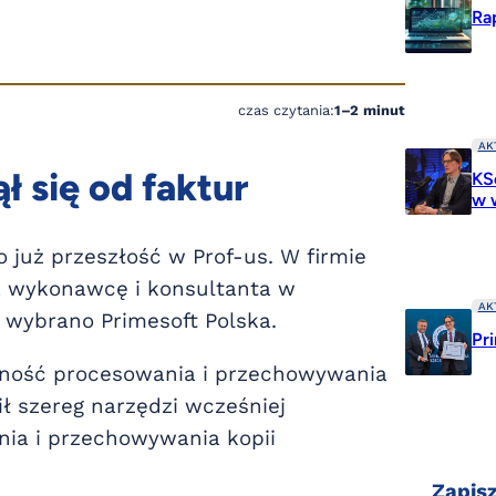
Ra
czas czytania:
1–2 minut
AK
ł się od faktur
KSe
w 
 już przeszłość w Prof-us. W firmie
na wykonawcę i konsultanta w
AK
 wybrano Primesoft Polska.
Pr
zność procesowania i przechowywania
ił szereg narzędzi wcześniej
ia i przechowywania kopii
Zapisz