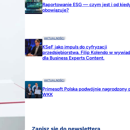
Raportowanie ESG — czym jest i od kied
obowiązuje?
AKTUALNOŚCI
KSeF jako impuls do cyfryzacji
przedsiębiorstwa. Filip Kolendo w wywiad
dla Business Experts Content.
AKTUALNOŚCI
Primesoft Polska podwójnie nagrodzony 
WKK
Zapisz się do newslettera