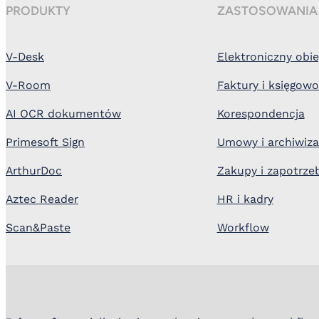
PRODUKTY
ZASTOSOWANIA
V-Desk
Elektroniczny ob
V-Room
Faktury i księgow
AI OCR dokumentów
Korespondencja
Primesoft Sign
Umowy i archiwiza
ArthurDoc
Zakupy i zapotrze
Aztec Reader
HR i kadry
Scan&Paste
Workflow