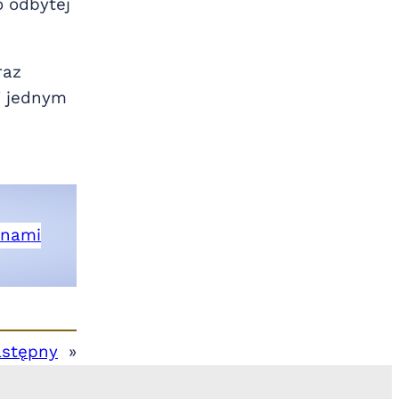
o odbytej
raz
W jednym
 nami
stępny
»