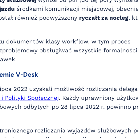
óży służbowej
wynosi 38 pln (do tej pory wynosił
jazdu
środkami komunikacji miejscowej, obecni
 Został również podwyższony
ryczałt za nocleg
, k
egu dokumentów klasy workflow, w tym proces
ezproblemowy obsługiwać wszystkie formalności
awek.
emie V-Desk
ipca 2022 uzyskali możliwość rozliczania delega
i Polityki Społecznej
. Każdy uprawniony użytko
żbowych odbytych po 28 lipca 2022 r. powinno p
tronicznego rozliczania wyjazdów służbowych 