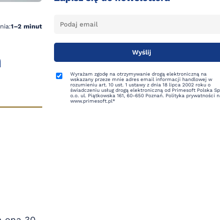
nia:
1–2 minut
h
Wyrażam zgodę na otrzymywanie drogą elektroniczną na
wskazany przeze mnie adres email informacji handlowej w
rozumieniu art. 10 ust. 1 ustawy z dnia 18 lipca 2002 roku o
świadczeniu usług drogą elektroniczną od Primesoft Polska Sp
o.o. ul. Piątkowska 161, 60-650 Poznań. Polityka prywatności 
www.primesoft.pl*