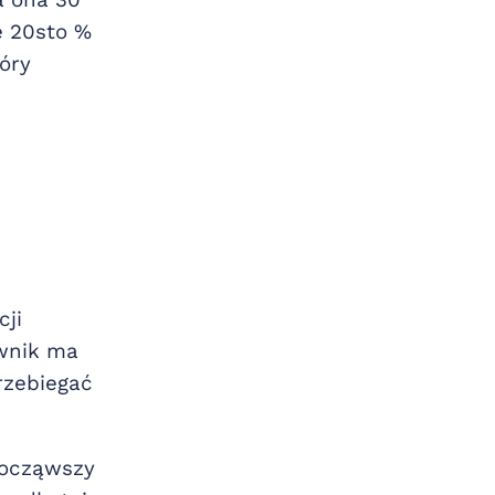
a ona 30
e 20sto %
tóry
cji
wnik ma
rzebiegać
począwszy