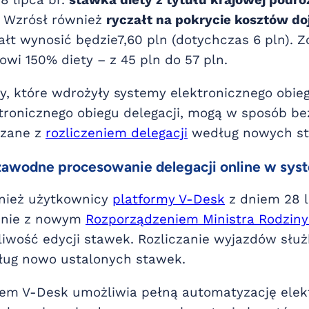
8 lipca br.
stawka diety z tytułu krajowej podr
. Wzrósł również
ryczałt na pokrycie kosztów do
ałt wynosić będzie7,60 pln (dotychczas 6 pln).
owi 150% diety – z 45 pln do 57 pln.
y, które wdrożyły systemy elektronicznego obi
tronicznego obiegu delegacji, mogą w sposób b
ązane z
rozliczeniem delegacji
według nowych st
awodne procesowanie delegacji online
w syst
nież użytkownicy
platformy V-Desk
z dniem 28 l
dnie z nowym
Rozporządzeniem Ministra Rodziny 
iwość edycji stawek. Rozliczanie wyjazdów słu
ug nowo ustalonych stawek.
em V-Desk umożliwia pełną automatyzację elek