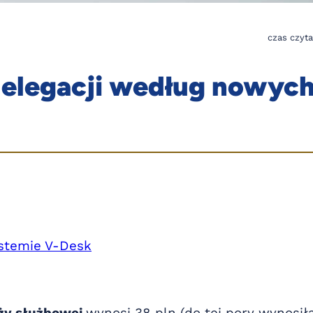
czas czyta
 delegacji według nowyc
ystemie V-Desk