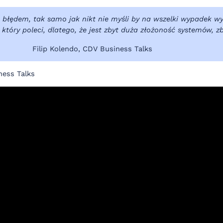
błędem, tak samo jak nikt nie myśli by na wszelki wypadek wy
 który poleci, dlatego, że jest zbyt duża złożoność systemów, 
Filip Kolendo, CDV Business Talks
ness Talks