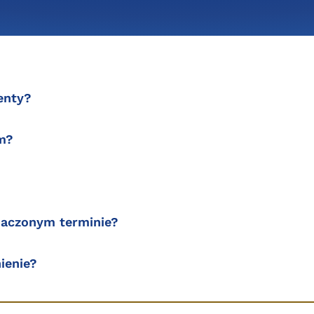
enty?
m?
aczonym terminie?
ienie?