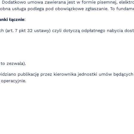
Dodatkowo umowa zawierana jest w formie pisemnej, elelktroni
obna usługa podlega pod obowiązkowe zgłaszanie. To fundamen
nki łącznie
:
(art. 7 pkt 32 ustawy) czyli dotyczą odpłatnego nabycia dos
 to zezwala).
idziano publikację przez kierownika jednostki umów będącyc
 operacyjnie.