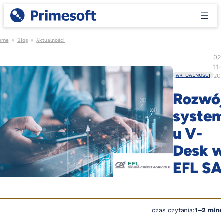
ome
»
Blog
»
Aktualności
02
11
20
AKTUALNOŚCI
Rozwó
syste
u V-
Desk 
EFL S
czas czytania:
1–2 min