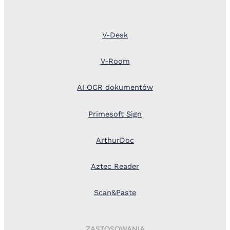
V-Desk
V-Room
AI OCR dokumentów
Primesoft Sign
ArthurDoc
Aztec Reader
Scan&Paste
ZASTOSOWANIA