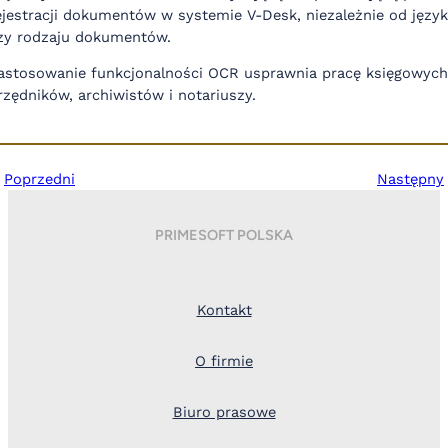
ejestracji dokumentów w systemie V-Desk, niezależnie od języ
zy rodzaju dokumentów.
astosowanie funkcjonalności OCR usprawnia pracę księgowych
rzędników, archiwistów i notariuszy.
Poprzedni
Następny
PRIMESOFT POLSKA
Kontakt
O firmie
Biuro prasowe