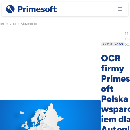
ome
»
Blog
»
Aktualności
14
10
20
AKTUALNOŚCI
OCR
firmy
Primes
oft
Polska
wspar
iem dl
Autopl