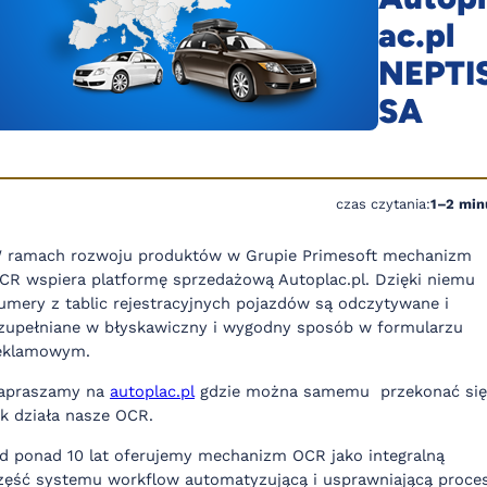
ac.pl
NEPTI
SA
czas czytania:
1–2 min
 ramach rozwoju produktów w Grupie Primesoft mechanizm
CR wspiera platformę sprzedażową Autoplac.pl. Dzięki niemu
umery z tablic rejestracyjnych pojazdów są odczytywane i
zupełniane w błyskawiczny i wygodny sposób w formularzu
eklamowym.
apraszamy na
autoplac.pl
gdzie można samemu przekonać się
ak działa nasze OCR.
d ponad 10 lat oferujemy mechanizm OCR jako integralną
zęść systemu workflow automatyzującą i usprawniającą proce