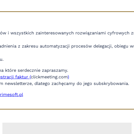
tów i wszystkich zainteresowanych rozwiązaniami cyfrowych z
gadnienia z zakresu automatyzacji procesów delegacji, obiegu 
u.
 na które serdecznie zapraszamy.
tracji faktur (
clickmeeting.com
)
m newsletterze, dlatego zachęcamy do jego subskrybowania.
rimesoft.pl