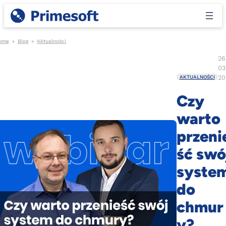
ome
»
Blog
»
Aktualności
26
03
20
AKTUALNOŚCI
Czy
warto
przeni
ść swó
syste
do
chmur
y?