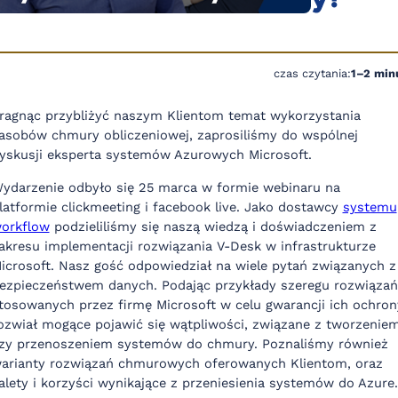
czas czytania:
1–2 min
ragnąc przybliżyć naszym Klientom temat wykorzystania
asobów chmury obliczeniowej, zaprosiliśmy do wspólnej
yskusji eksperta systemów Azurowych Microsoft.
ydarzenie odbyło się 25 marca w formie webinaru na
latformie clickmeeting i facebook live. Jako dostawcy
systemu
orkflow
podzieliliśmy się naszą wiedzą i doświadczeniem z
akresu implementacji rozwiązania V-Desk w infrastrukturze
icrosoft. Nasz gość odpowiedział na wiele pytań związanych z
ezpieczeństwem danych. Podając przykłady szeregu rozwiązań
tosowanych przez firmę Microsoft w celu gwarancji ich ochron
ozwiał mogące pojawić się wątpliwości, związane z tworzenie
zy przenoszeniem systemów do chmury. Poznaliśmy również
arianty rozwiązań chmurowych oferowanych Klientom, oraz
alety i korzyści wynikające z przeniesienia systemów do Azure.