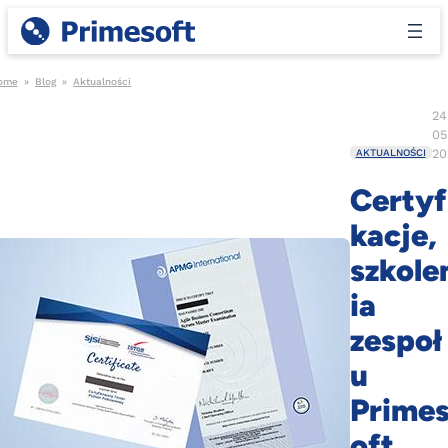
ome
»
Blog
»
Aktualności
24
05
20
AKTUALNOŚCI
Certyf
kacje,
szkole
ia
zespoł
u
Prime
oft